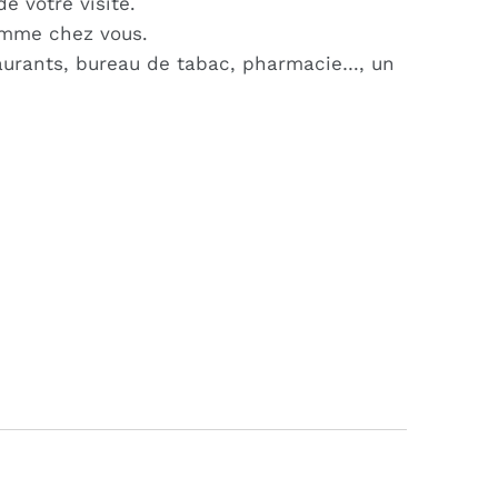
e votre visite.
omme chez vous.
staurants, bureau de tabac, pharmacie…, un