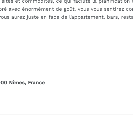
ites et commodités, ce qui facilite la planification d
coré avec énormément de goût, vous vous sentirez c
 vous aurez juste en face de l’appartement, bars, re
000 Nîmes, France