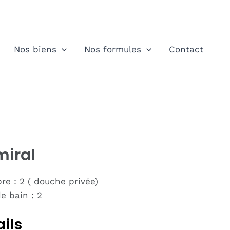
Nos biens
Nos formules
Contact
miral
e : 2 ( douche privée)
de bain : 2
ails