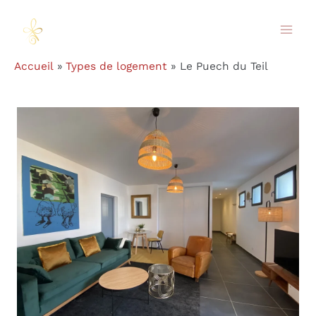
Aller
au
Mai
contenu
Accueil
Types de logement
Le Puech du Teil
Men