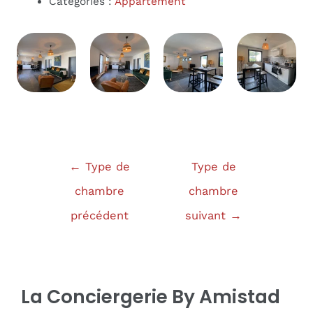
Catégories :
Appartement
Navigation
←
Type de
Type de
de
chambre
chambre
l’article
précédent
suivant
→
La Conciergerie By Amistad